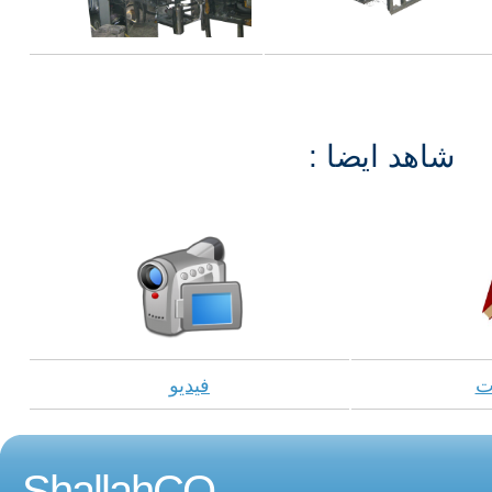
: شاهد ايضا
ت
فيديو
ShallahCO