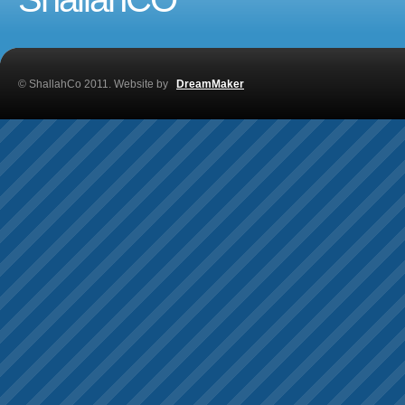
© ShallahCo 2011. Website by
DreamMaker